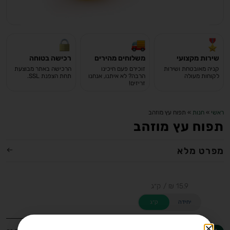
שירות מקצועי
משלוחים מהירים
רכישה בטוחה
קניה מאובטחת ושירות
זוכירם פעם חיכינו
הרכישה באתר מבוצעת
לקוחות מעולה
הרבה? לא איתנו, אנחנו
תחת הצפנת SSL.
זריזים!
ראשי
»
חנות
»
תפוח עץ מוזהב
תפוח עץ מוזהב
מפרט מלא
יחידה
ק״ג
מחיר ל-100 גרם: 1.59 ₪