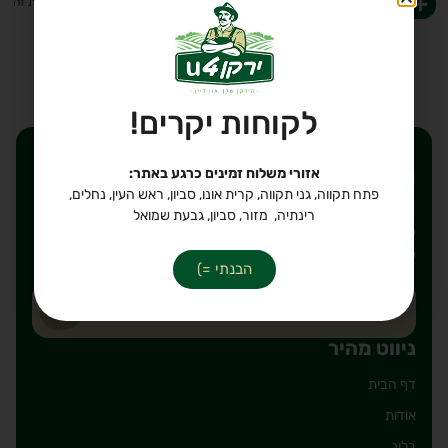
-
+
לקבלת עזרה ב-
WhatsApp
הוספה לסל
לקוחות יקרים!
רוצים לקבל הנחות ישירות
אזורי משלוח זמינים כרגע באתר:
פתח תקווה, גני תקווה, קרית אונו, סביון, ראש העין, נחלים,
לאימייל שלכם?
רינתיה, מזור, סביון, גבעת שמואל
יאללה, חבל לפספס. כתבו את הכתובת אימייל על מנת להירשם
לרשימת תפוצה שלנו, מבטיחים לשלוח רק דברים טובים!
הבנתי =)
ניווט מהיר
דף הבית
אודות
בלוג