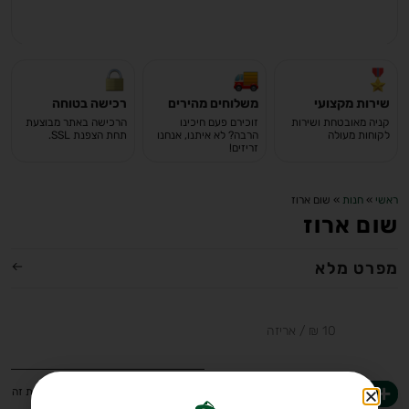
שירות מקצועי
משלוחים מהירים
רכישה בטוחה
קניה מאובטחת ושירות
זוכירם פעם חיכינו
הרכישה באתר מבוצעת
לקוחות מעולה
הרבה? לא איתנו, אנחנו
תחת הצפנת SSL.
זריזים!
ראשי
»
חנות
»
שום ארוז
שום ארוז
מפרט מלא
-
+