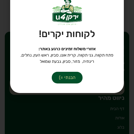
לקבלת עזרה ב-
WhatsApp
הוספה לסל
לקוחות יקרים!
רוצים לקבל הנחות ישירות
אזורי משלוח זמינים כרגע באתר:
לאימייל שלכם?
פתח תקווה, גני תקווה, קרית אונו, סביון, ראש העין, נחלים,
רינתיה, מזור, סביון, גבעת שמואל
יאללה, חבל לפספס. כתבו את הכתובת אימייל על מנת להירשם
לרשימת תפוצה שלנו, מבטיחים לשלוח רק דברים טובים!
הבנתי =)
ניווט מהיר
דף הבית
אודות
בלוג