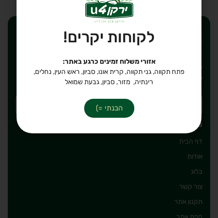
לקוחות יקרים!
רוצים לקבל הנחות ישירות
לאימייל שלכם?
אזורי משלוח זמינים כרגע באתר:
יאללה, חבל לפספס. כתבו את הכתובת אימייל על מנת להירשם
פתח תקווה, גני תקווה, קרית אונו, סביון, ראש העין, נחלים,
לרשימת תפוצה שלנו, מבטיחים לשלוח רק דברים טובים!
רינתיה, מזור, סביון, גבעת שמואל
הבנתי =)
ניווט מהיר
דף הבית
אודות
בלוג
צור קשר
תקנון אתר
מפת אתר