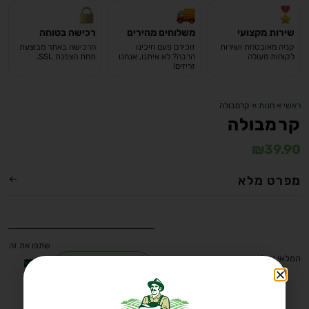
שירות מקצועי
משלוחים מהירים
רכישה בטוחה
קניה מאובטחת ושירות
זוכירם פעם חיכינו
הרכישה באתר מבוצעת
לקוחות מעולה
הרבה? לא איתנו, אנחנו
תחת הצפנת SSL.
זריזים!
ראשי
»
חנות
»
קרמבולה
קרמבולה
₪
39.90
מפרט מלא
המלאי אזל
לקבלת עזרה ב-
WhatsApp