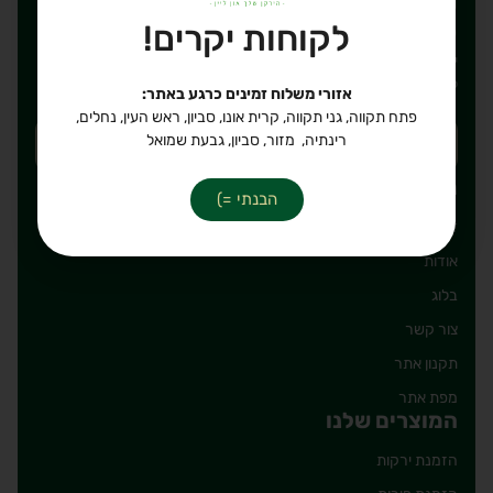
לאימייל שלכם?
לקוחות יקרים!
יאללה, חבל לפספס. כתבו את הכתובת אימייל על מנת להירשם
לרשימת תפוצה שלנו, מבטיחים לשלוח רק דברים טובים!
אזורי משלוח זמינים כרגע באתר:
פתח תקווה, גני תקווה, קרית אונו, סביון, ראש העין, נחלים,
רינתיה, מזור, סביון, גבעת שמואל
ניווט מהיר
הבנתי =)
דף הבית
אודות
בלוג
צור קשר
תקנון אתר
מפת אתר
המוצרים שלנו
הזמנת ירקות