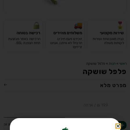
שירות מקצועי
משלוחים מהירים
רכישה בטוחה
קניה מאובטחת ושירות
זוכירם פעם חיכינו
הרכישה באתר מבוצעת
לקוחות מעולה
הרבה? לא איתנו, אנחנו
תחת הצפנת SSL.
זריזים!
ראשי
»
חנות
»
פלפל שושקה
פלפל שושקה
מפרט מלא
-
+