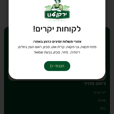
לקבלת עזרה ב-
WhatsApp
הוספה לסל
לקוחות יקרים!
רוצים לקבל הנחות ישירות
אזורי משלוח זמינים כרגע באתר:
לאימייל שלכם?
פתח תקווה, גני תקווה, קרית אונו, סביון, ראש העין, נחלים,
רינתיה, מזור, סביון, גבעת שמואל
יאללה, חבל לפספס. כתבו את הכתובת אימייל על מנת להירשם
לרשימת תפוצה שלנו, מבטיחים לשלוח רק דברים טובים!
הבנתי =)
ניווט מהיר
דף הבית
אודות
בלוג