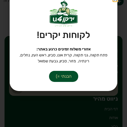
-
+
לקבלת עזרה ב-
WhatsApp
הוספה לסל
לקוחות יקרים!
רוצים לקבל הנחות ישירות
אזורי משלוח זמינים כרגע באתר:
פתח תקווה, גני תקווה, קרית אונו, סביון, ראש העין, נחלים,
לאימייל שלכם?
רינתיה, מזור, סביון, גבעת שמואל
יאללה, חבל לפספס. כתבו את הכתובת אימייל על מנת להירשם
לרשימת תפוצה שלנו, מבטיחים לשלוח רק דברים טובים!
הבנתי =)
ניווט מהיר
דף הבית
אודות
בלוג