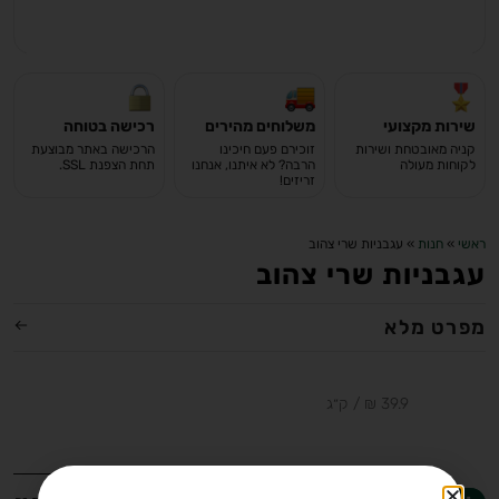
שירות מקצועי
משלוחים מהירים
רכישה בטוחה
קניה מאובטחת ושירות
זוכירם פעם חיכינו
הרכישה באתר מבוצעת
לקוחות מעולה
הרבה? לא איתנו, אנחנו
תחת הצפנת SSL.
זריזים!
ראשי
»
חנות
»
עגבניות שרי צהוב
עגבניות שרי צהוב
מפרט מלא
מחיר ל-100 גרם: 3.99 ₪