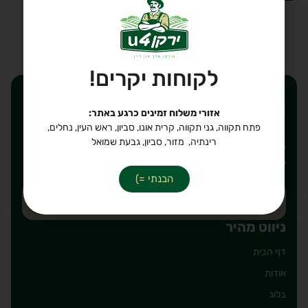
לקבלת עזרה ב-
WhatsApp
הוספה לסל
לקוחות יקרים!
רוצים לקבל הנחות ישירות
אזורי משלוח זמינים כרגע באתר:
לאימייל שלכם?
פתח תקווה, גני תקווה, קרית אונו, סביון, ראש העין, נחלים,
רינתיה, מזור, סביון, גבעת שמואל
יאללה, חבל לפספס. כתבו את הכתובת אימייל על מנת להירשם
לרשימת תפוצה שלנו, מבטיחים לשלוח רק דברים טובים!
הבנתי =)
ניווט מהיר
דף הבית
אודות
בלוג