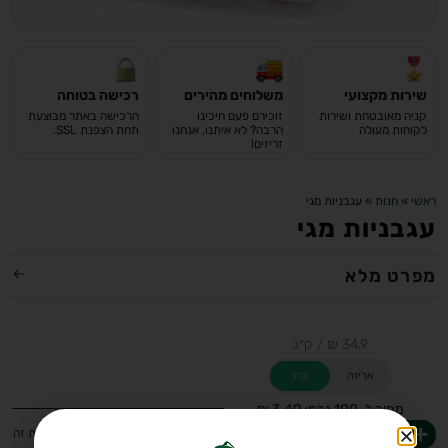
שירות מקצועי
משלוחים מהירים
רכישה בטוחה
קניה מאובטחת ושירות
זוכירם פעם חיכינו
הרכישה באתר מבוצעת
לקוחות מעולה
הרבה? לא איתנו, אנחנו
תחת הצפנת SSL.
זריזים!
ראשי
»
חנות
»
עגבניות מגי
עגבניות מגי
מפרט מלא
אריזה
ק״ג
מחיר ל-100 גרם: 3.49 ₪
-
+