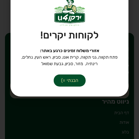
לקבלת עזרה ב-
WhatsApp
הוספה לסל
לקוחות יקרים!
רוצים לקבל הנחות ישירות
אזורי משלוח זמינים כרגע באתר:
לאימייל שלכם?
פתח תקווה, גני תקווה, קרית אונו, סביון, ראש העין, נחלים,
רינתיה, מזור, סביון, גבעת שמואל
יאללה, חבל לפספס. כתבו את הכתובת אימייל על מנת להירשם
לרשימת תפוצה שלנו, מבטיחים לשלוח רק דברים טובים!
הבנתי =)
ניווט מהיר
דף הבית
אודות
בלוג