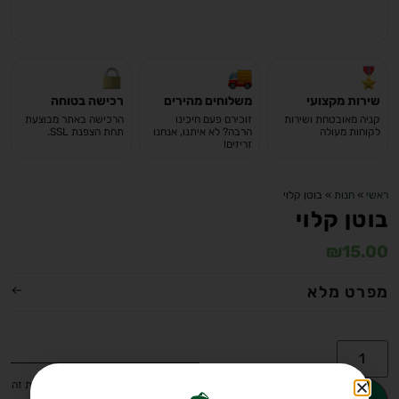
שירות מקצועי
משלוחים מהירים
רכישה בטוחה
קניה מאובטחת ושירות
זוכירם פעם חיכינו
הרכישה באתר מבוצעת
לקוחות מעולה
הרבה? לא איתנו, אנחנו
תחת הצפנת SSL.
זריזים!
ראשי
»
חנות
»
בוטן קלוי
בוטן קלוי
₪
15.00
מפרט מלא