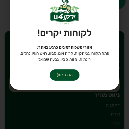
הוספה לסל
לקבלת עזרה ב-
WhatsApp
לקוחות יקרים!
רוצים לקבל הנחות ישירות
אזורי משלוח זמינים כרגע באתר:
לאימייל שלכם?
פתח תקווה, גני תקווה, קרית אונו, סביון, ראש העין, נחלים,
רינתיה, מזור, סביון, גבעת שמואל
יאללה, חבל לפספס. כתבו את הכתובת אימייל על מנת להירשם
לרשימת תפוצה שלנו, מבטיחים לשלוח רק דברים טובים!
הבנתי =)
ניווט מהיר
דף הבית
אודות
בלוג