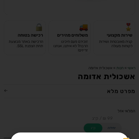
שירות מקצועי
משלוחים מהירים
רכישה בטוחה
קניה מאובטחת ושירות
זוכירם פעם חיכינו
הרכישה באתר מבוצעת
לקוחות מעולה
הרבה? לא איתנו, אנחנו
תחת הצפנת SSL.
זריזים!
ראשי
»
חנות
»
אשכולית אדומה
אשכולית אדומה
מפרט מלא
המלאי אזל
יחידה
ק״ג
מחיר ל-100 גרם: 0.99 ₪