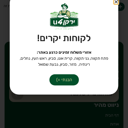
-
+
לקבלת עזרה ב-
WhatsApp
הוספה לסל
לקוחות יקרים!
אזורי משלוח זמינים כרגע באתר:
רוצים לקבל הנחות ישירות
פתח תקווה, גני תקווה, קרית אונו, סביון, ראש העין, נחלים,
לאימייל שלכם?
רינתיה, מזור, סביון, גבעת שמואל
יאללה, חבל לפספס. כתבו את הכתובת אימייל על מנת להירשם
לרשימת תפוצה שלנו, מבטיחים לשלוח רק דברים טובים!
הבנתי =)
ניווט מהיר
דף הבית
אודות