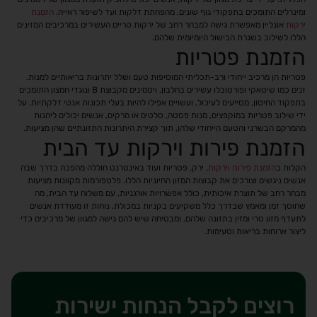
ומינרלים התומכים בתפקודי גוף שונים, מהפחתת דלקות ועד לשיפור ראייה.
הזמנת
ירקות
אונליין מאפשרת גישה למבחר רחב של ירקות טריים העשירים במרכיבים המזינים
הללו לשילוב בשגרת הבישול היומיומית שלהם.
הזמנת פטריות
פטריות הן מרכיב ייחודי ורב-תכליתי המוסיפות טעם ושלל יתרונות בריאותיים למנות.
זנים כמו שיטאקי ופורטובלו עשירים בחלבון, ויטמינים מקבוצת B ונוגדי חמצון התומכים
בתפקוד החיסון, מסייעים לעיכול, ועשויים אפילו להיות בעלי תכונות אנטי דלקתיות. על
ידי שילוב פטריות במוקפצים, מנות פסטה, סלטים או מרקים, אנשים יכולים ליהנות
מהמרקם הבשרני והטעם הייחודי שלהן, תוך קצירת היתרונות התזונתיים שהן מציעות.
הזמנת פירות וירקות עד הבית
הקלות ב
הזמנת פירות וירקות
, ירק, פטריות ועוד באינטרנט חוללה מהפכה בדרך שבה
אנשים ניגשים וצורכים את קבוצות המזון החיוניות הללו. פלטפורמות מקוונות מציעות
מבחר רחב של תוצרת איכותית, כולל אפשרויות אורגניות, עם משלוח עד הבית, מה
שחוסך זמן ומאמץ שבדרך כלל משקיעים בקניות במכולת. נוחות זו מעודדת אנשים
לתעדף מזון טרי ומזין בתזונה שלהם, ומבטיחה שיש להם גישה למגוון של מרכיבים כדי
ליצור ארוחות בריאות וטעימות.
רוצים לקבל הנחות ישירות