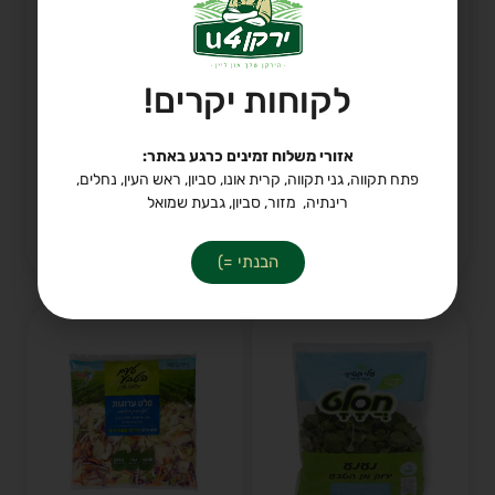
נבטים סינים מארז
נענע
לקוחות יקרים!
6.9 ₪ / אריזה
4.9 ₪ / אריזה
אזורי משלוח זמינים כרגע באתר:
פתח תקווה, גני תקווה, קרית אונו, סביון, ראש העין, נחלים,
-
+
-
+
רינתיה, מזור, סביון, גבעת שמואל
הוספה לסל
הוספה לסל
הבנתי =)