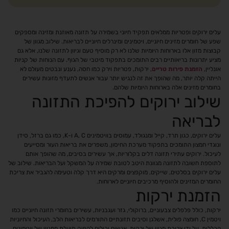
עלים ירוקים ופטריות ממלאים תפקיד חיוני בשמירה על תזונה מאוזנת ומזינה ומספקים
שפע של חומרים מזינים חיוניים, ויטמינים ומינרלים חיוניים לבריאות. שילוב מגוון של
קבוצות מזון אלו בארוחות היומיות שלנו לא רק מוסיף טעם וגיוון לתזונה שלנו, אלא גם
מציע יתרונות בריאותיים רבים התומכים בתפקוד מיטבי של הגוף. עם הנוחות של קניות
אונליין,
הזמנת פירות טריים
, ירקות, פטריות וירק כמו חסה, נענע ונבטים מעולם לא
הייתה קלה יותר, מה שהופך את זה לנגיש יותר עבור אנשים לתעדף מזונות עשירים
בחומרים מזינים אלה בארוחות היומיות שלהם.
שילוב ירוקים להפיכת התזונה
לבריאה
עלים ירוקים, כגון תרד, קייל ומנגולד, עמוסים בוויטמינים A, C ו-K, כמו גם ברזל, סידן
ונוגדי חמצון התומכים בתפקוד מערכת החיסון, משפרים את בריאות העור ומסייעים
לעיכול. ירוקים עתירי תזונה דלים בקלוריות, אך עשירים בסיבים, מה שהופך אותם
לתוספת חשובה לתזונה מגוונת היטב לטובת שמירה על המשקל ועל הבריאות. שילוב של
עלים ירוקים בסלטים, שייקים, מוקפצים ומרקים היא דרך קלה וטעימה להגביר את צריכת
החומרים המזינים ולהוסיף מרכיבים חיוניים לארוחות.
הזמנת ירקות
ירקות, כולל פלפלים צבעוניים, ברוקולי, גזר ועגבניות, עשירים בחומרי תזונה חיוניים כמו
ויטמין C, חומצה פולית, אשלגן וסיבים תזונתיים התורמים לבריאות הלב, העיכול והחיוניות
הכללית. על ידי צריכת מגוון של ירקות, אנשים יכולים להפיק תועלת ממגוון של ויטמינים